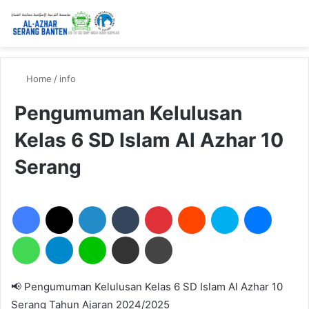
Home
/
info
Pengumuman Kelulusan
Kelas 6 SD Islam Al Azhar 10
Serang
Facebook
X
LinkedIn
Tumblr
Pinterest
Reddit
Skype
Messen
WhatsApp
Telegram
Line
Share via Email
Print
📢 Pengumuman Kelulusan Kelas 6 SD Islam Al Azhar 10
Serang Tahun Ajaran 2024/2025