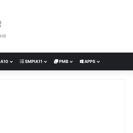
IA10
SMPIA11
PMB
APPS